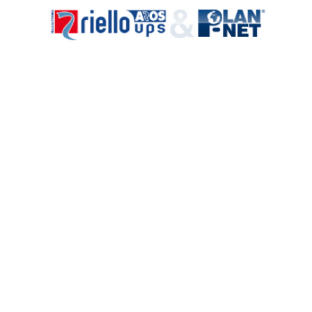
Več
Master Plus HIP
Seriji Master Plus je bila dodana nova različica HIP, ki je
na voljo v modelih z močjo od 100 do ...
Več